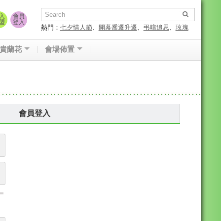
入
會員
盟
登入
熱門：
七夕情人節
、
開幕喬遷升遷
、
弔唁追思
、
玫瑰
花束
貴蘭花
會場佈置
會員登入