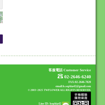
客服電話 Customer Service
02-2646-6240
FAX:02-2646-7820
email:ls.sophia42@gmail.com
© 2003~2025 TWFLOWER
ALL RIGHTS RESERVED.
Line ID: lsophia42