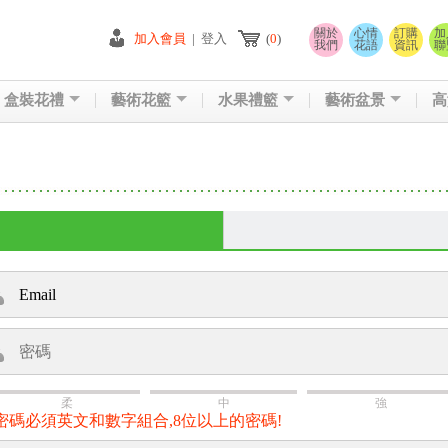
關於
心情
訂購
加
加入會員
|
登入
(
0
)
我們
花語
資訊
聯
盒裝花禮
藝術花籃
水果禮籃
藝術盆景
高
柔
中
強
密碼必須英文和數字組合,8位以上的密碼!