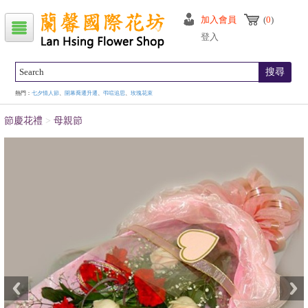
加入會員
(
0
)
登入
搜尋
熱門：
七夕情人節
、
開幕喬遷升遷
、
弔唁追思
、
玫瑰花束
節慶花禮
>
母親節