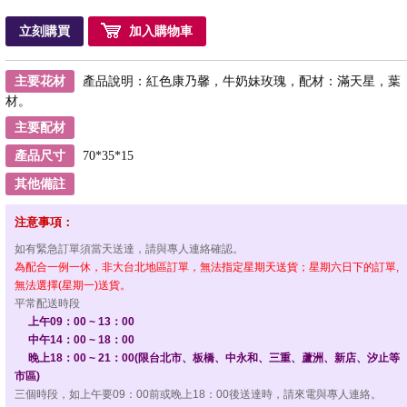
立刻購買
加入購物車
主要花材
產品說明：紅色康乃馨，牛奶妹玫瑰，配材：滿天星，葉
材。
主要配材
產品尺寸
70*35*15
其他備註
注意事項：
如有緊急訂單須當天送達，請與專人連絡確認。
為配合一例一休，非大台北地區訂單，無法指定星期天送貨；星期六日下的訂單,
無法選擇(星期一)送貨。
平常配送時段
上午09：00 ~ 13：00
中午14：00 ~ 18：00
晚上18：00 ~ 21：00(限台北市、板橋、中永和、三重、蘆洲、新店、汐止等
市區)
三個時段，如上午要09：00前或晚上18：00後送達時，請來電與專人連絡。